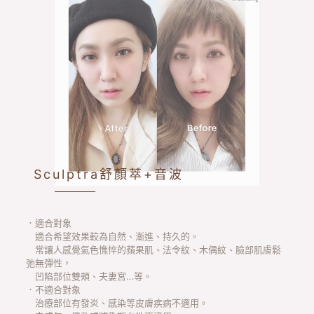
Sculptra舒顏萃+音波
．適合對象
適合希望效果較為自然、漸進、持久的。
常讓人感覺氣色憔悴的蘋果肌、法令紋、木偶紋、臉部肌膚鬆
弛無彈性，
凹陷部位雙頰、夫妻宮…等。
．不適合對象
治療部位有發炎、感染等皮膚疾病不適用。
未成年、懷孕或哺乳期女性不適用。