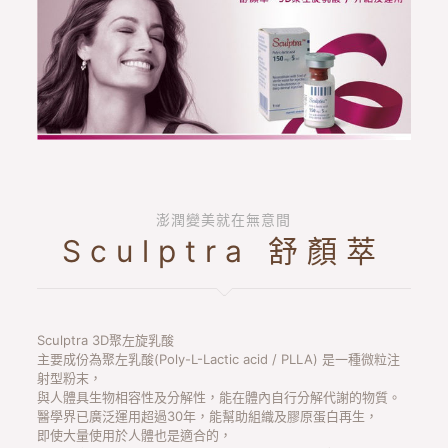
澎潤變美就在無意間
Sculptra 舒顏萃
Sculptra 3D聚左旋乳酸
主要成份為聚左乳酸(Poly-L-Lactic acid / PLLA) 是一種微粒注
射型粉末，
與人體具生物相容性及分解性，能在體內自行分解代謝的物質。
醫學界已廣泛運用超過30年，能幫助組織及膠原蛋白再生，
即使大量使用於人體也是適合的，