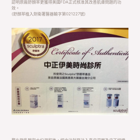
認明原廠舒顏萃更獲得美國FDA正式核准其改善肌膚問題的功
效。
(舒顏萃植入劑衛署醫器輸字第021227號)