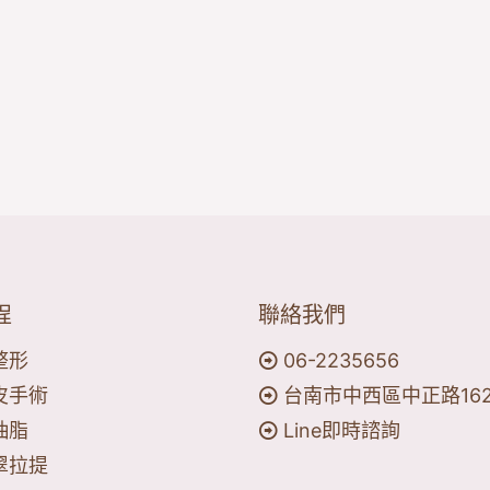
程
聯絡我們
整形
06-2235656
皮手術
台南市中西區中正路16
抽脂
Line即時諮詢
翠拉提