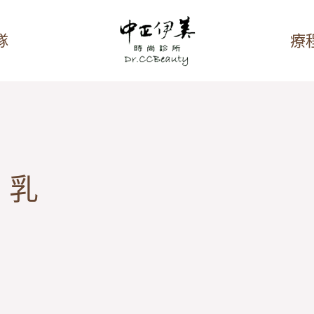
隊
療
隆乳