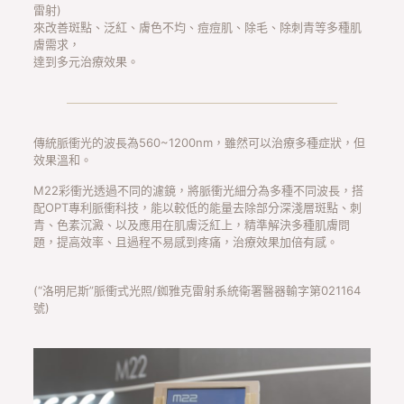
雷射)
來改善斑點、泛紅、膚色不均、痘痘肌、除毛、除刺青等多種肌
膚需求，
達到多元治療效果。
傳統脈衝光的波長為560~1200nm，雖然可以治療多種症狀，但
效果溫和。
M22彩衝光透過不同的濾鏡，將脈衝光細分為多種不同波長，搭
配OPT專利脈衝科技，能以較低的能量去除部分深淺層斑點、刺
青、色素沉澱、以及應用在肌膚泛紅上，精準解決多種肌膚問
題，提高效率、且過程不易感到疼痛，治療效果加倍有感。
(“洛明尼斯”脈衝式光照/銣雅克雷射系統衛署醫器輸字第021164
號)