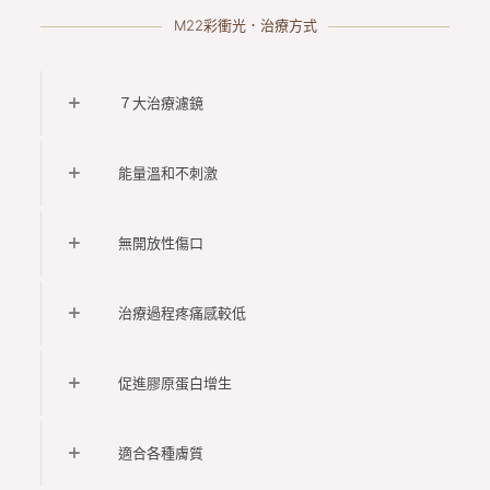
M22彩衝光．治療方式
７大治療濾鏡
能量溫和不刺激
無開放性傷口
治療過程疼痛感較低
促進膠原蛋白增生
適合各種膚質