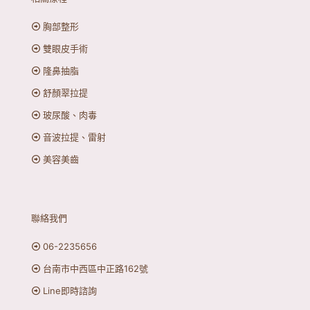
胸部整形
雙眼皮手術
隆鼻抽脂
舒顏翠拉提
玻尿酸、肉毒
音波拉提、雷射
美容美齒
聯絡我們
06-2235656
台南市中西區中正路162號
Line即時諮詢