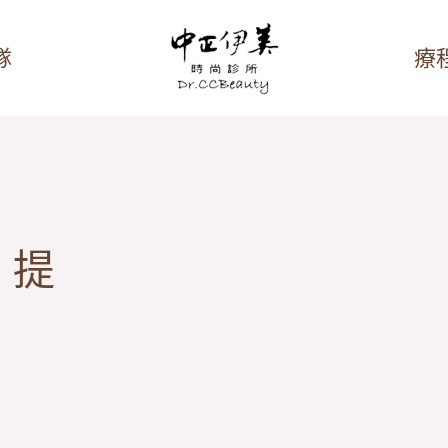
隊
療
拉提