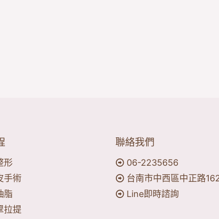
程
聯絡我們
整形
06-2235656
皮手術
台南市中西區中正路16
抽脂
Line即時諮詢
翠拉提