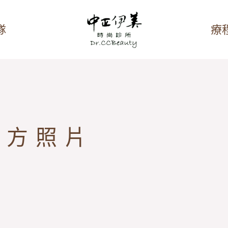
隊
療
上方照片