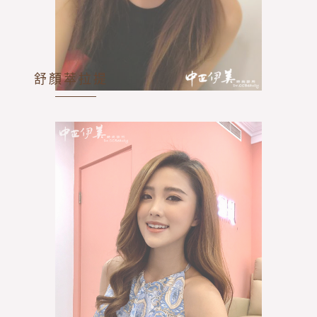
舒顏萃拉提