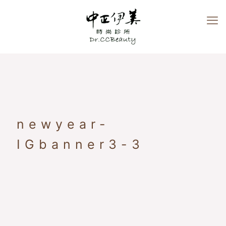
newyear-
IGbanner3-3