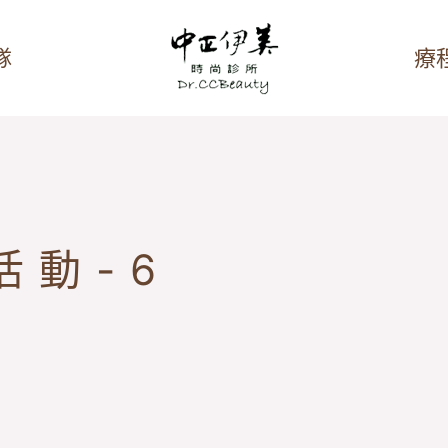
隊
療
活動-6