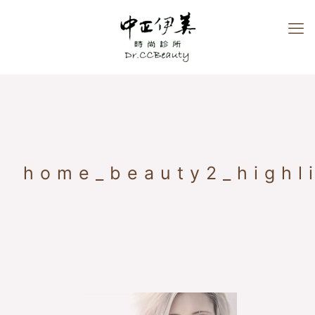
home_beauty2_highl