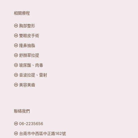
相關療程
胸部整形
雙眼皮手術
隆鼻抽脂
舒顏翠拉提
玻尿酸、肉毒
音波拉提、雷射
美容美齒
聯絡我們
06-2235656
台南市中西區中正路162號