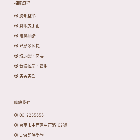
相關療程
胸部整形
雙眼皮手術
隆鼻抽脂
舒顏翠拉提
玻尿酸、肉毒
音波拉提、雷射
美容美齒
聯絡我們
06-2235656
台南市中西區中正路162號
Line即時諮詢