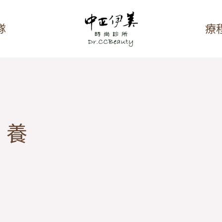
隊
療
保養