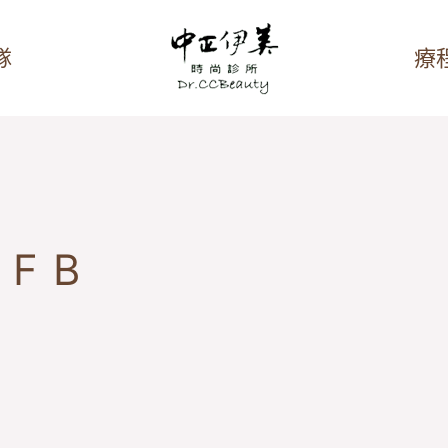
隊
療
FB