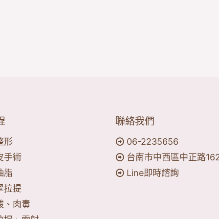
程
聯絡我們
整形
06-2235656
皮手術
台南市中西區中正路16
抽脂
Line即時諮詢
翠拉提
酸、肉毒