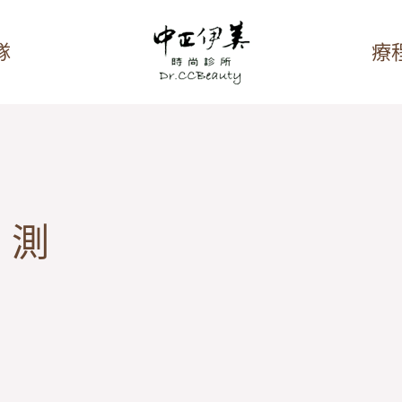
隊
療
檢測