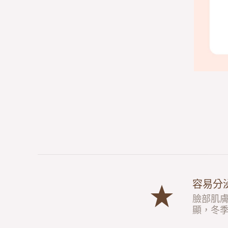
容易分
臉部肌
顯，冬