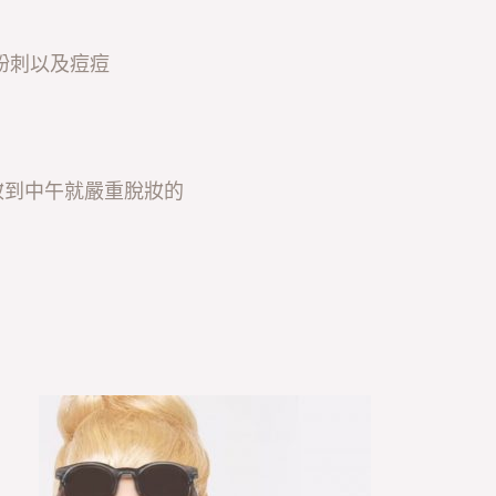
粉刺以及痘痘
妝到中午就嚴重脫妝的