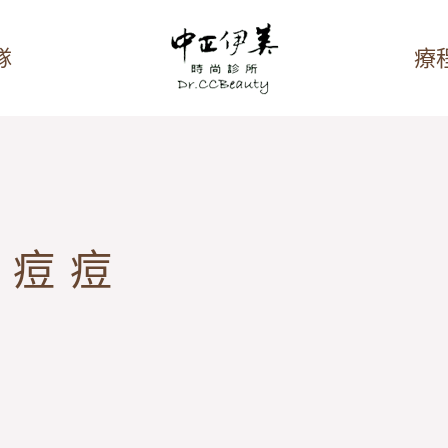
隊
療
油痘痘