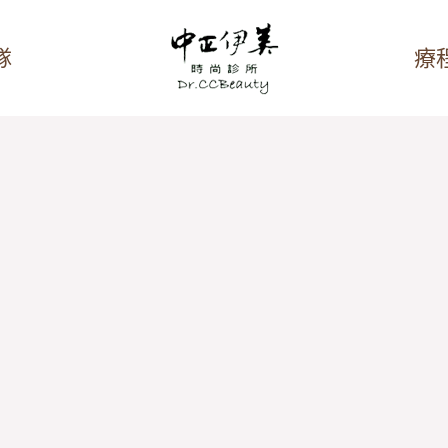
隊
療
酸