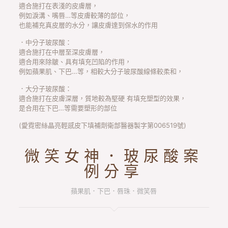
適合施打在表淺的皮膚層，
例如淚溝、嘴唇…等皮膚較薄的部位，
也能補充真皮層的水分，讓皮膚達到保水的作用
．中分子玻尿酸：
適合施打在中層至深皮膚層，
適合用來除皺、具有填充凹陷的作用，
例如蘋果肌、下巴…等，相較大分子玻尿酸線條較柔和，
．大分子玻尿酸：
適合施打在皮膚深層，質地較為堅硬 有填充塑型的效果，
是合用在下巴…等需要塑形的部位
(愛霓密絲晶亮輕感皮下填補劑衛部醫器製字第006519號)
微笑女神．玻尿酸案
例分享
蘋果肌．下巴．唇珠．微笑唇