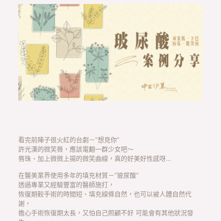
看完前陣子很火紅的台劇－”想見你”
許光漢的微笑唇，應該電翻一群少女吧～
唇珠、加上微微上揚的微笑曲線，真的好美好性感呀…
在醫美業界使用多年的填充材質－”玻尿酸”
透過專業又經驗豐富的醫師施打，
恢復期較手術的時間短、填充線條自然，也可以被人體自然代
謝，
擔心手術恢復期太長，又怕自己照顧不好 可能會有其他狀況發