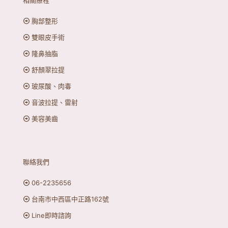
相關療程
胸部整形
雙眼皮手術
隆鼻抽脂
舒顏翠拉提
玻尿酸、肉毒
音波拉提、雷射
美容美齒
聯絡我們
06-2235656
台南市中西區中正路162號
Line即時諮詢