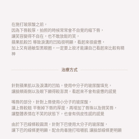
在施打玻尿酸之前，
因為下唇較厚，拍照的時候常常會不自覺的縮下唇，
讓笑容變得不自在，也不敢放鬆的笑，
蘋果肌較凹 導致淚溝的凹陷很明顯，看起來很疲憊，
加上又有過敏型黑眼圈，一定要上妝才能讓自己看起來比較有精
神
治療方式
針對蘋果肌以及淚溝的凹陷，使用中分子的玻尿酸填充，
讓臉頰兩側以及眼下顯得較澎潤，看起來不會有疲憊的感覺
嘴唇的部分，針對上唇使用小分子的玻尿酸，
讓上唇較翹 平衡掉下唇的厚度，再增加了唇珠以及微笑唇，
讓整體表情在不笑的狀態下，也會有俏皮性感的感覺
由於下巴線條較圓潤，針對下巴使用大分子的玻尿酸，
讓下巴的線條更明顯，配合肉毒施打咀嚼肌 讓臉部線條更明顯