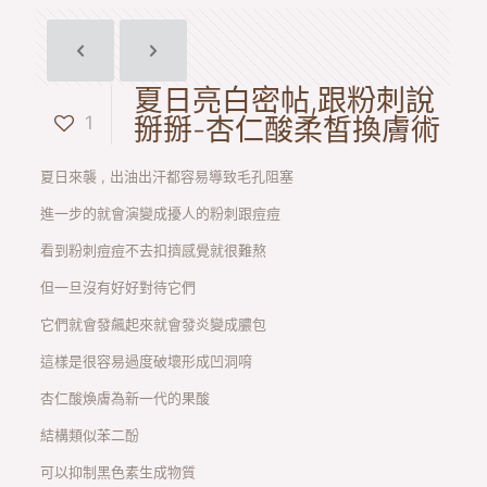
夏日亮白密帖,跟粉刺說
1
掰掰-杏仁酸柔皙換膚術
夏日來襲 , 出油出汗都容易導致毛孔阻塞
進一步的就會演變成擾人的粉刺跟痘痘
看到粉刺痘痘不去扣擠感覺就很難熬
但一旦沒有好好對待它們
它們就會發飆起來就會發炎變成膿包
這樣是很容易過度破壞形成凹洞唷
杏仁酸煥膚為新一代的果酸
結構類似苯二酚
可以抑制黑色素生成物質