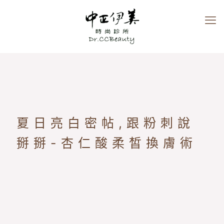
夏日亮白密帖,跟粉刺說
掰掰-杏仁酸柔皙換膚術