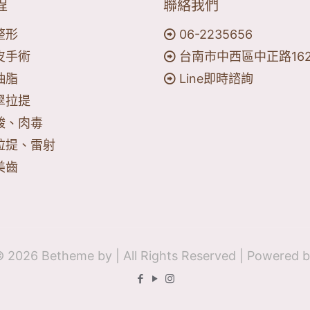
程
聯絡我們
整形
06-2235656
皮手術
台南市中西區中正路16
抽脂
Line即時諮詢
翠拉提
酸、肉毒
拉提、雷射
美齒
© 2026 Betheme by
| All Rights Reserved | Powered 