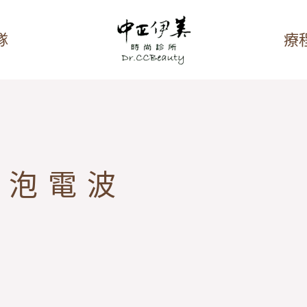
隊
療
泡泡電波