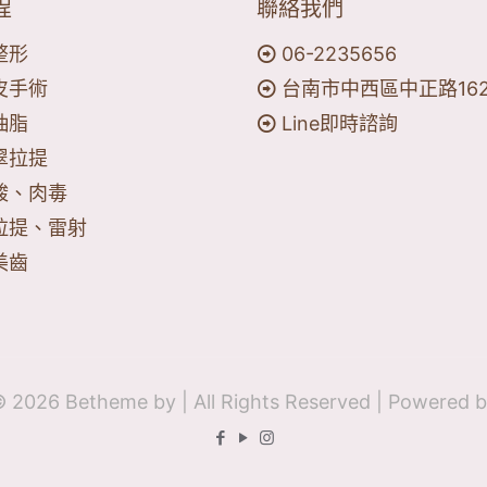
程
聯絡我們
整形
06-2235656
皮手術
台南市中西區中正路16
抽脂
Line即時諮詢
翠拉提
酸、肉毒
拉提、雷射
美齒
© 2026 Betheme by
| All Rights Reserved | Powered 