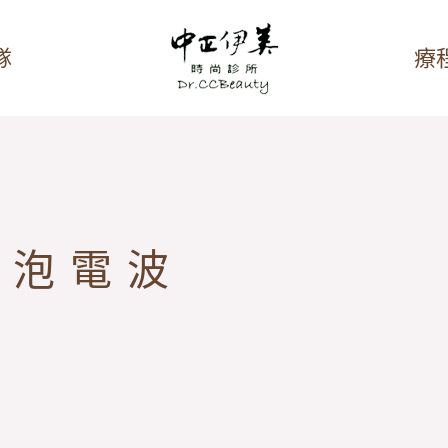
隊
療
泡泡電波