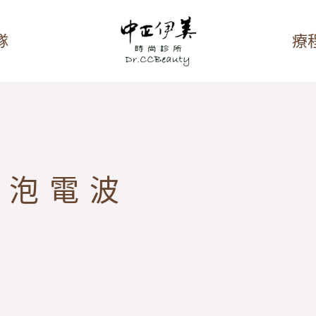
隊
療
泡泡電波