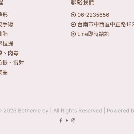
程
聯絡我們
整形
06-2235656
皮手術
台南市中西區中正路16
抽脂
Line即時諮詢
翠拉提
酸、肉毒
拉提、雷射
美齒
© 2026 Betheme by
| All Rights Reserved | Powered 